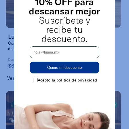
10% OFF para
descansar mejor
Suscríbete y
recibe tu
descuento.
Luuna Rise Pro
Conoce todos los diferentes niveles de confort y eleva tu
descanso a lo que tu cuerpo necesita
Desde:
$62,559
$25,019
Quiero mi descuento
Ver más
Acepto la política de privacidad