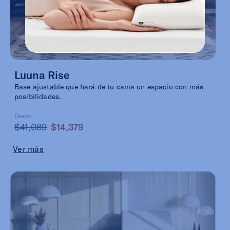
Luuna Rise
Base ajustable que hará de tu cama un espacio con más
posibilidades.
Desde:
$41,089
$14,379
Ver más