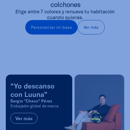
colchones
Elige entre 7 colores y renueva tu habitación
cuando quieras.
Personalizar mi base
Ver más
“Yo descanso
con Luuna”
Sergio “Checo” Pérez
Embajador global de marca.
Ver más