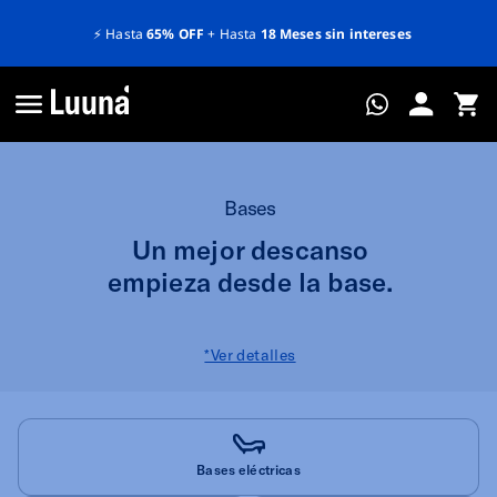
 sin intereses
🏷️
12% OFF
adicional en compras a partir de
$
Bases
Un mejor descanso
empieza desde la base.
*Ver detalles
Bases eléctricas