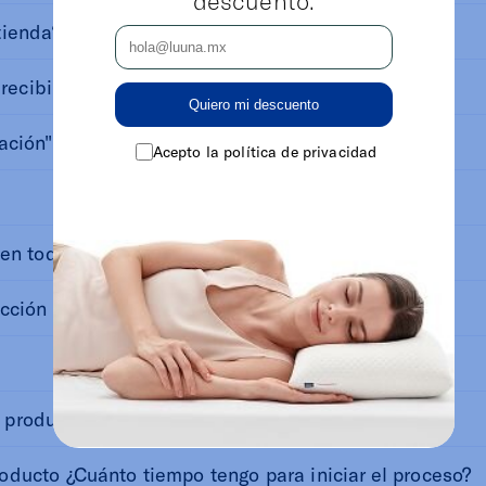
tienda?
 recibir mi pedido?
Quiero mi descuento
ción" y qué significa?
Acepto la política de privacidad
 en todo México?
cción o rastrear mi pedido?
productos la tienen?
ducto ¿Cuánto tiempo tengo para iniciar el proceso?