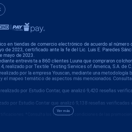
K
xico en tiendas de comercio electrónico de acuerdo al número 
yo de 2023, certificado ante la fe del Lic. Luis E. Paredes Sánc
de mayo de 2023.
iante entrevista a 860 clientes Luuna que compraron colchone
 realizado por Textile Testing Services of America, S.A. de C.
realizado por la empresa Youscan, mediante una metodología bas
es y el mapeo temático de aspectos más mencionados. Consulta
ealizado por Estudio Contar, que analizó 9,420 reseñas verifi
ado por Estudio Contar que analizó 9,138 reseñas verificadas 
Ver más
tificaciones. *Consulta los términos y condiciones de las promocio