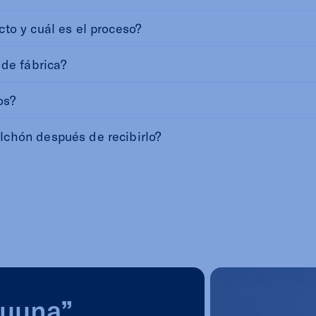
to y cuál es el proceso?
 de fábrica?
os?
lchón después de recibirlo?
Luuna”