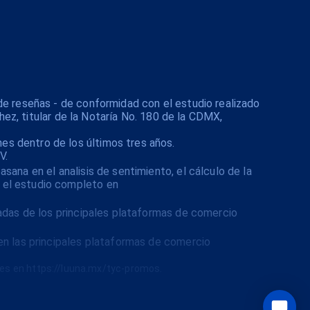
de reseñas - de conformidad con el estudio realizado
hez, titular de la Notaría No. 180 de la CDMX,
s dentro de los últimos tres años.
V.
ana en el analisis de sentimiento, el cálculo de la
 el estudio completo en
cadas de los principales plataformas de comercio
en las principales plataformas de comercio
nes en https://luuna.mx/tyc-promos.