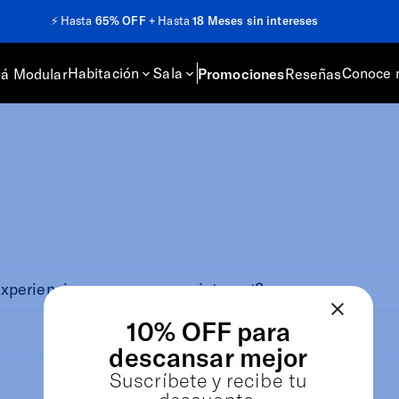
⚡️
Hasta
65% OFF
+ Hasta
18 Meses sin intereses
Habitación
Sala
Conoce 
fá Modular
Promociones
Reseñas
xperiencia en compras por internet?
10% OFF para
descansar mejor
Suscríbete y recibe tu
descuento.