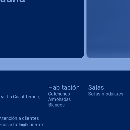
Habitación
Salas
Colchones
Sofás modulares
alcaldía Cuauhtémoc,
Almohadas
Blancos
tención a clientes
enos a hola@luuna.mx