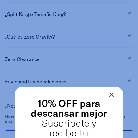
¿Split King o Tamaño King?
¿Qué es Zero Gravity?
Zero Clearance
Envío gratis y devoluciones
10% OFF para
¿Necesitas ayuda?
descansar mejor
Nuestros especialistas están disponibles para responder tus
Suscríbete y
dudas.
recibe tu
Llámanos
Escríbenos