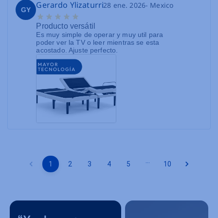
Gerardo Ylizaturri
28 ene. 2026
- Mexico
GY
Producto versátil
Es muy simple de operar y muy util para
poder ver la TV o leer mientras se esta
acostado. Ajuste perfecto.
…
1
2
3
4
5
10