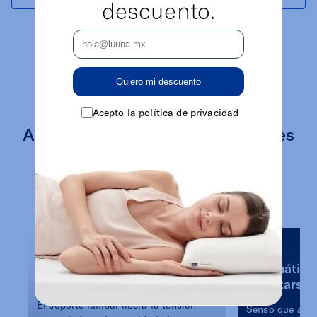
descuento.
Quiero mi descuento
Acepto la política de privacidad
Adapta tu cama a tus necesidades
exactas
Haz de tu cama un espacio con más
posibilidades.
Ocho horas
Luz
sentado. Una noche
automática 
para soltarlo.
levantarse.
El soporte lumbar libera la tensión
Senso que al d