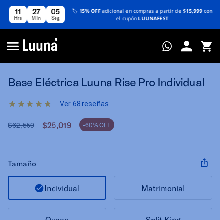
11
27
04
🏷️
15% OFF
adicional en compras a partir de
$15,999
con
Hrs
Min
Seg
el cupón
LUUNAFEST
Base Eléctrica Luuna Rise Pro Individual
Ver 68 reseñas
$25,019
$62,559
-60% OFF
Tamaño
Individual
Matrimonial
Queen
Split King