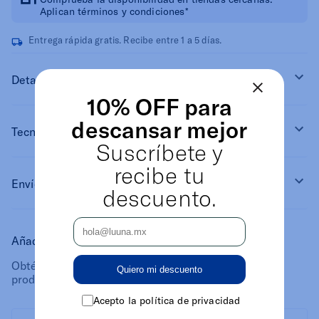
Aplican términos y condiciones*
Entrega rápida gratis. Recibe entre 1 a 5 días.
Detalles
10% OFF para
descansar mejor
Tecnología
Suscríbete y
recibe tu
Envío gratis
descuento.
Añade y ahorra:
Obtén un descuento adicional en los siguientes
Quiero mi descuento
productos al añadir a tu carrito.
Acepto la política de privacidad