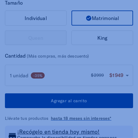
Tamaño
Matrimonial
Individual
Queen
King
Cantidad
(Más compras, más descuento)
$1949
1 unidad
$2999
-35%
Agregar al carrito
Llévate tus productos
hasta 18 meses sin intereses*
¡Recógelo en tienda hoy mismo!
Comprueba la disponibilidad en tiendas cercanas.