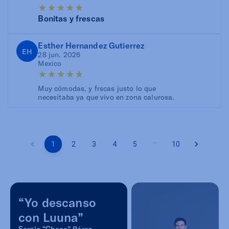
Bonitas y frescas
Esther Hernandez Gutierrez
EH
28 jun. 2026
Mexico
Muy cómodas, y frscas justo lo que
necesitaba ya que vivo en zona calurosa.
…
1
2
3
4
5
10
“Yo descanso
con Luuna”
Sergio “Checo” Pérez