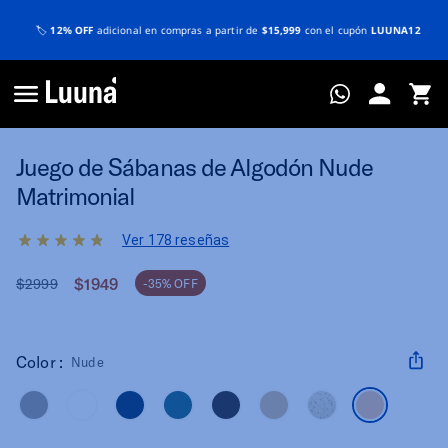
🏷️
12% OFF
adicional en compras a partir de
$15,999
con el cupón
LUUNA12
Juego de Sábanas de Algodón Nude
Matrimonial
Ver 178 reseñas
$1949
$2999
-35% OFF
Color :
Nude