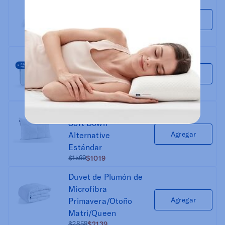
Protector
Acolchado Queen
Agregar
Size
$2139
$1279
Almohada Cool Flip
Agregar
Estándar
$1859
$1209
Almohada Ultra
Soft Down
Agregar
Alternative
Estándar
$1569
$1019
Duvet de Plumón de
Microfibra
Agregar
Primavera/Otoño
Matri/Queen
$2859
$2139