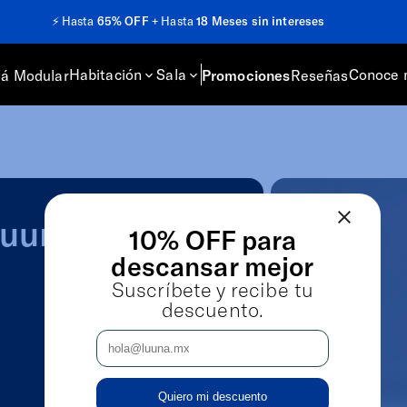
⚡️
Hasta
65% OFF
+ Hasta
18 Meses sin intereses
Habitación
Sala
Conoce 
fá Modular
Promociones
Reseñas
Luuna”
10% OFF para
descansar mejor
Suscríbete y recibe tu
descuento.
Quiero mi descuento