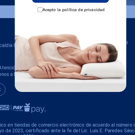
Acepto la política de privacidad
Habitación
Salas
Colchones
Sofás modulares
alcaldía Cuauhtémoc,
Almohadas
Blancos
tención a clientes
enos a hola@luuna.mx
K
xico en tiendas de comercio electrónico de acuerdo al número 
yo de 2023, certificado ante la fe del Lic. Luis E. Paredes Sánc