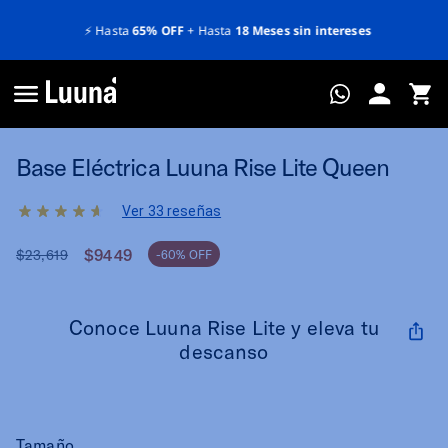
⚡️
Hasta
65% OFF
+ Hasta
18 Meses sin intereses
Base Eléctrica Luuna Rise Lite Queen
Ver 33 reseñas
$9449
$23,619
-60% OFF
Conoce Luuna Rise Lite y eleva tu
descanso
Tamaño