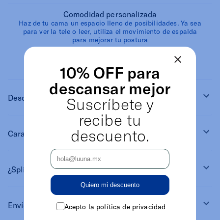
Comodidad personalizada
Haz de tu cama un espacio lleno de posibilidades. Ya sea
para ver la tele o leer, utiliza el movimiento de espalda
para mejorar tu postura
Ligera y diseño minimalista
Combinación única de funcionalidad y estilo.
10% OFF para
descansar mejor
Descripción
Suscríbete y
recibe tu
descuento.
Características
¿Split King o Tamaño King?
Quiero mi descuento
Envío gratis y devoluciones
Acepto la política de privacidad