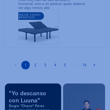
funcional, solo a mi parecer quiza deberia
ser algo menos alta
…
1
2
3
4
5
10
“Yo descanso
con Luuna”
Sergio “Checo” Pérez