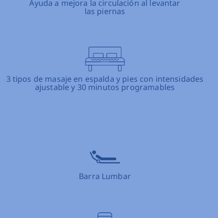
antar
ntensidades
bles