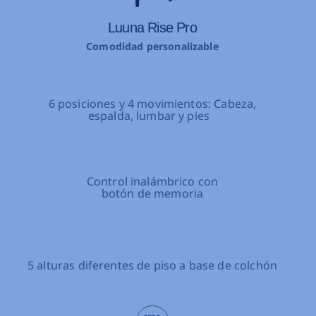
Luuna Rise Lite
Ligera y diseño minimalista
eza,
Ajuste en 1 posición: Espal
Control alámbrico
1 altura de piso a la base
 colchón
colchón