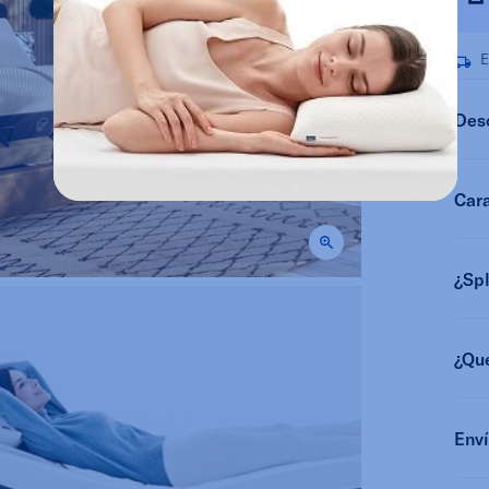
E
Des
Cara
¿Spl
¿Qué
Enví