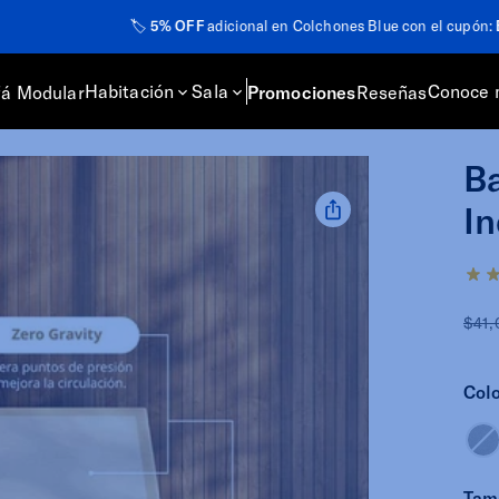
🏷️
5% OFF
adicional en Colchones Blue con el cupón:
BLUE
Habitación
Sala
Conoce 
fá Modular
Promociones
Reseñas
Ba
In
$41,
Colo
Tam