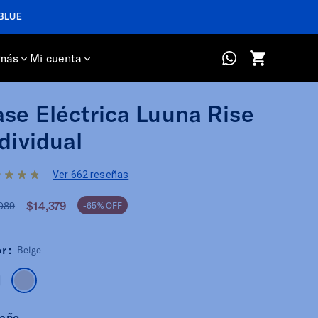
más
Mi cuenta
se Eléctrica Luuna Rise
dividual
Ver 662 reseñas
$14,379
089
-65% OFF
r :
Beige
año