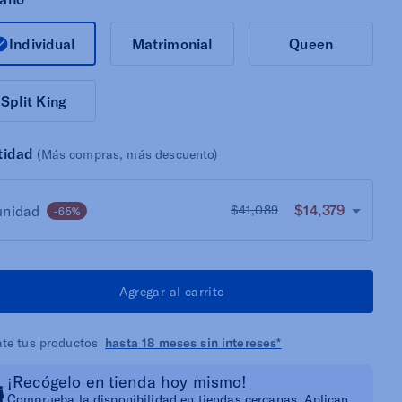
Individual
Matrimonial
Queen
Split King
tidad
(Más compras, más descuento)
$14,379
unidad
$41,089
-65%
Agregar al carrito
ate tus productos
hasta 18 meses sin intereses*
¡Recógelo en tienda hoy mismo!
Comprueba la disponibilidad en tiendas cercanas. Aplican