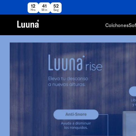
12
41
49
Hrs
Min
Seg
Colchones
So