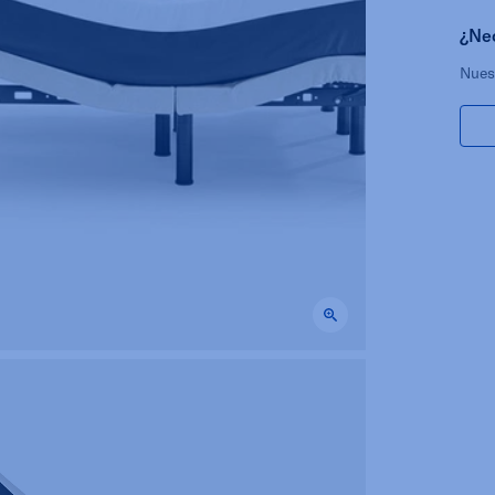
¿Ne
Nues