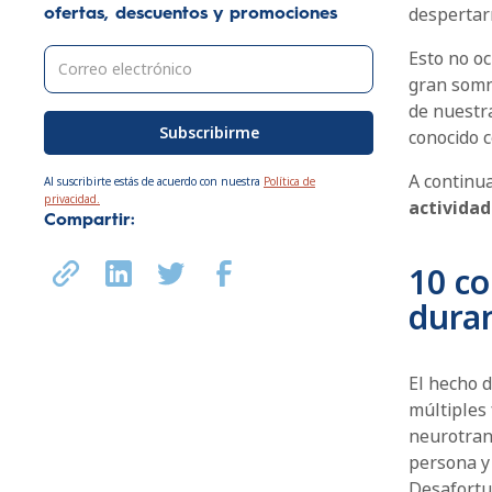
despertarn
ofertas, descuentos y promociones
Esto no oc
gran somno
de nuestra
conocido 
A continua
Al suscribirte estás de acuerdo con nuestra
Política de
privacidad.
actividad
Compartir:
10 c
duran
El hecho 
múltiples 
neurotrans
persona y 
Desafortu