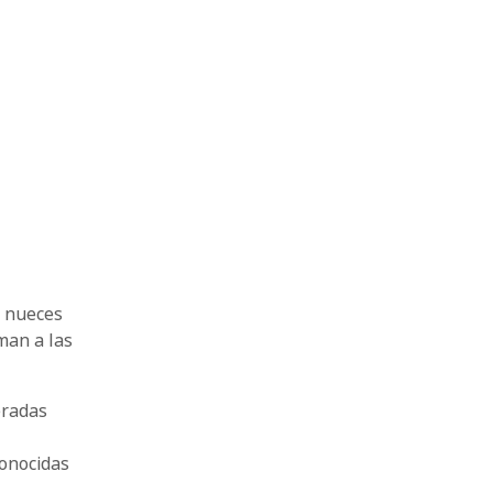
, nueces
man a las
eradas
conocidas