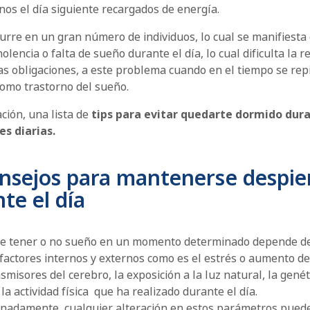
os el día siguiente recargados de energía.
urre en un gran número de individuos, lo cual se manifiest
lencia o falta de sueño durante el día, lo cual dificulta la r
s obligaciones, a este problema cuando en el tiempo se rep
como trastorno del sueño.
ción, una lista de
tips para evitar quedarte dormido dur
es diarias.
onsejos para mantenerse despie
te el día
de tener o no sueño en un momento determinado depende d
factores internos y externos como es el estrés o aumento de
misores del cerebro, la exposición a la luz natural, la genét
la actividad física que ha realizado durante el día.
nadamente, cualquier alteración en estos parámetros puede 