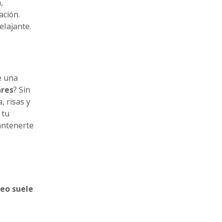
,
ación.
elajante.
e una
ares
? Sin
, risas y
 tu
antenerte
eo suele