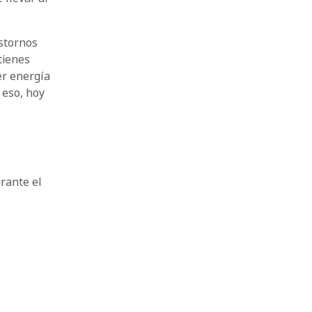
stornos
tienes
er energía
 eso, hoy
urante el