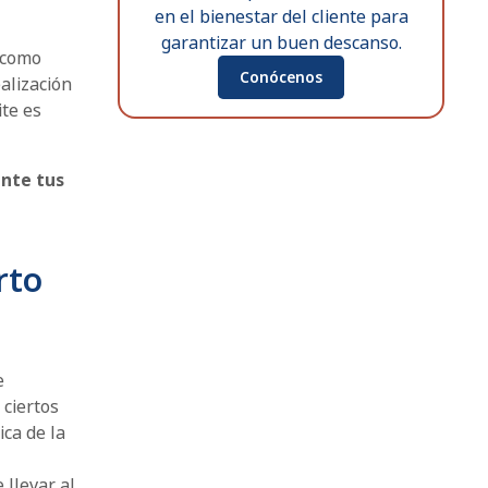
en el bienestar del cliente para
garantizar un buen descanso.
a como
Conócenos
ealización
ite es
ante tus
rto
e
 ciertos
ica de la
llevar al