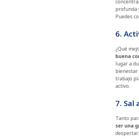
concentrar
profunda y
Puedes com
6. Act
¿Qué mejo
buena co
lugar a du
bienestar 
trabajo p
activo.
7. Sal
Tanto par
ser una g
despertar)