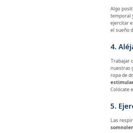
Algo posit
temporal y
ejercitar 
el sueño 
4. Alé
Trabajar o
nuestras 
ropa de do
estimula
Colócate e
5. Eje
Las respi
somnolen