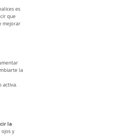
ealices es
cir que
 y mejorar
aumentar
mbiarte la
 activa.
cir la
 ojos y