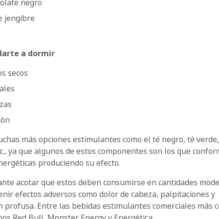
olate negro
e jengibre
darte a dormir
os secos
ales
ezas
món
uchas más opciones estimulantes como el té negro, té verde
tc., ya que algunos de estos componentes son los que confor
nergéticas produciendo su efecto.
ante acotar que estos deben consumirse en cantidades mod
nir efectos adversos como dolor de cabeza, palpitaciones y
n profusa. Entre las bebidas estimulantes comerciales más 
os Red Bull, Monster Energy y Energética.