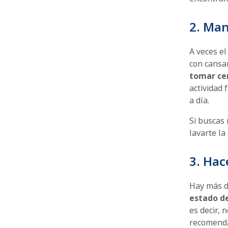
2. Ma
A veces el
con cansa
tomar cer
actividad 
a día.
Si buscas
lavarte l
3. Hac
Hay más 
estado de
es decir, 
recomenda