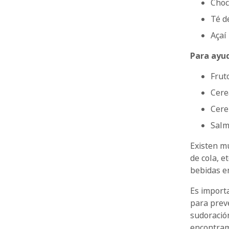
Choc
Té d
Açaí
Para ayu
Frut
Cere
Cer
Sal
Existen m
de cola, e
bebidas e
Es import
para preve
sudoració
encontram