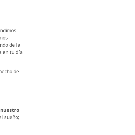
fundimos
amos
ndo de la
a en tu día
 hecho de
 nuestro
el sueño;