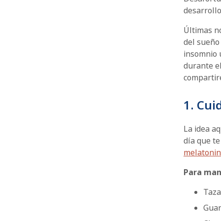
desarrollo
Últimas no
del sueño 
insomnio 
durante el
compartir
1. Cui
La idea a
día que t
melatoni
Para man
Taza
Gua