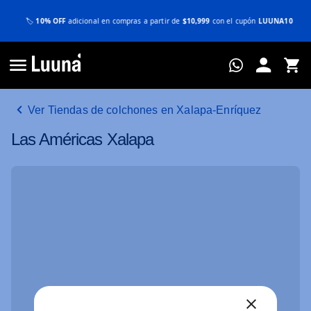
🏷️
10% OFF
adicional en compras a partir de
$10,999
con el cupón
LUUNA10
Ver Tiendas de colchones en Xalapa-Enríquez
Las Américas Xalapa