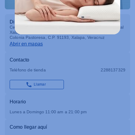
Dirección
Centro Comercial Las Américas Xalapa. Carretera Federal
Xalapa - Veracruz KM 2.5, No. 680, Local 16 Zona C,
Colonia Pastoresa, C.P. 91193, Xalapa, Veracruz
Abrir en mapas
Contacto
Teléfono de tienda
2288137329
Llamar
Horario
Lunes a Domingo 11:00 am a 21:00 pm
Como llegar aquí