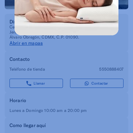
Dirección
Centro Comercial Plaza San Jerónimo. Avenida San
Jerónimo, No. 630, Local TRA-14, Col. La Otra Banda,
Álvaro Obregón, CDMX, C.P. 01090.
Abrir en mapas
Contacto
Teléfono de tienda
5550888407
Llamar
Contactar
Horario
Lunes a Domingo 10:00 am a 20:00 pm
Como llegar aquí