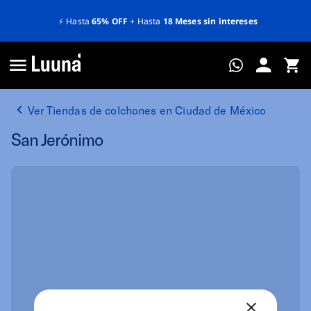
⚡️
Hasta
65% OFF
+ Hasta
18 Meses sin intereses
Ver Tiendas de colchones en Ciudad de México
San Jerónimo