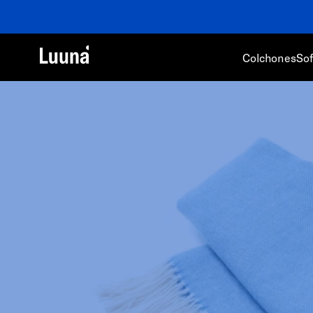
⚡️
Hasta
65% OFF
+ Hasta
18 Meses sin intereses
Colchones
So