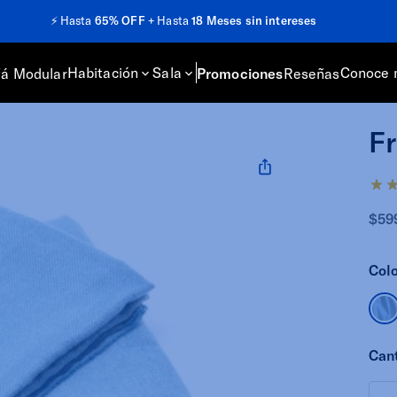
Habitación
Sala
Conoce 
fá Modular
Promociones
Reseñas
Fr
$59
Colo
Can