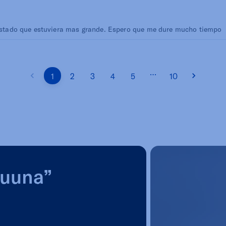
ustado que estuviera mas grande. Espero que me dure mucho tiempo
…
1
2
3
4
5
10
Luuna”