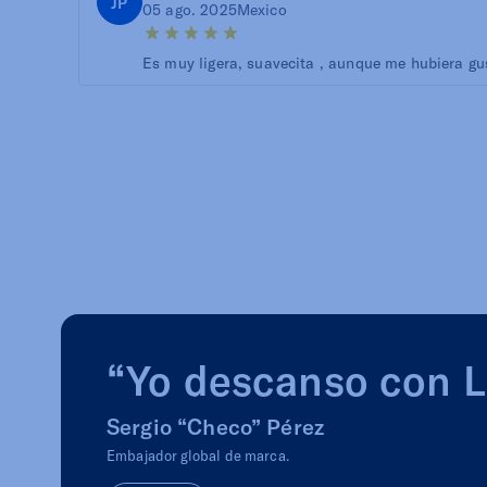
JP
05 ago. 2025
Mexico
Es muy ligera, suavecita , aunque me hubiera g
“Yo descanso con 
Sergio “Checo” Pérez
Embajador global de marca.