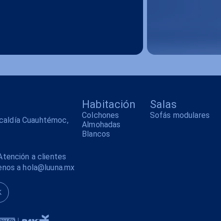
Habitación
Salas
Colchones
Sofás modulares
alcaldía Cuauhtémoc,
Almohadas
Blancos
tención a clientes
enos a hola@luuna.mx
K