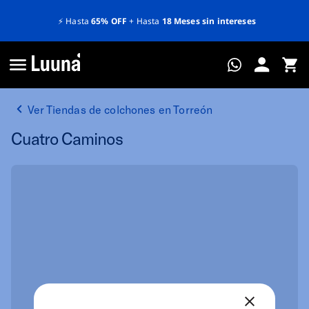
⚡️
Hasta
65% OFF
+ Hasta
18 Meses sin intereses
Ver Tiendas de colchones en Torreón
Cuatro Caminos