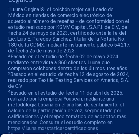
¹Luuna Original®, el colchón mejor calificado de
México en tiendas de comercio electrónico de
acuerdo al número de reseñas - de conformidad con el
estudio realizado por KSMV Capital, S.A.P.I. de C.V., de
fecha 24 de mayo de 2023, certificado ante la fe del
Lic. Luis E. Paredes Sánchez, titular de la Notaría No.
180 de la CDMX, mediante instrumento público 54,217,
de fecha 25 de mayo de 2023.
²Basado en el estudio de fecha 02 de mayo 2024
mediante entrevista a 860 clientes Luuna que
compraron colchones dentro de los últimos tres años.
³Basado en el estudio de fecha 12 de agosto de 2024,
realizado por Textile Testing Services of America, S.A.
de C.V.
4
Basado en el estudio de fecha 11 de abril de 2025,
realizado por la empresa Youscan, mediante una
metodología basana en el analisis de sentimiento, el
cálculo de la participación de voz, segmentado por
calificaciones y el mapeo temático de aspectos más
mencionados. Consulta el estudio completo en
https://luuna.mx/statics/certificaciones
5
Basado en un estudio del 13 de noviembre de 2025