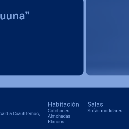
Luuna”
Habitación
Salas
Colchones
Sofás modulares
alcaldía Cuauhtémoc,
Almohadas
Blancos