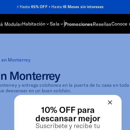
⚡️
Hasta
65% OFF
+ Hasta
18 Meses sin intereses
Habitación
Sala
Conoce 
fá Modular
Promociones
Reseñas
s en Monterrey
en Monterrey
terrey y entrega colchones en la puerta de tu casa en toda 
ue descansar en un buen colchón.
10% OFF para
descansar mejor
Suscríbete y recibe tu