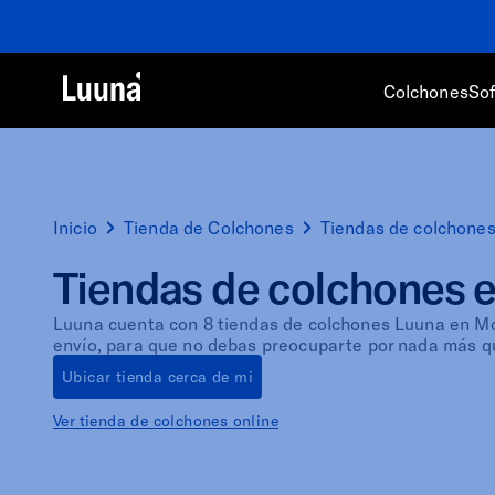
Colchones
So
Inicio
Tienda de Colchones
Tiendas de colchone
Tiendas de colchones 
Luuna cuenta con 8 tiendas de colchones Luuna en Mon
envío, para que no debas preocuparte por nada más q
Ubicar tienda cerca de mi
Ver tienda de colchones online