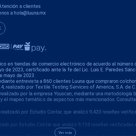
tención a clientes
enos a hola@luuna.mx
K
xico en tiendas de comercio electrónico de acuerdo al número 
yo de 2023, certificado ante la fe del Lic. Luis E. Paredes Sánc
de mayo de 2023.
iante entrevista a 860 clientes Luuna que compraron colchone
 realizado por Textile Testing Services of America, S.A. de C.
realizado por la empresa Youscan, mediante una metodología bas
es y el mapeo temático de aspectos más mencionados. Consulta
ealizado por Estudio Contar, que analizó 9,420 reseñas verifi
ado por Estudio Contar que analizó 9,138 reseñas verificadas 
Ver más