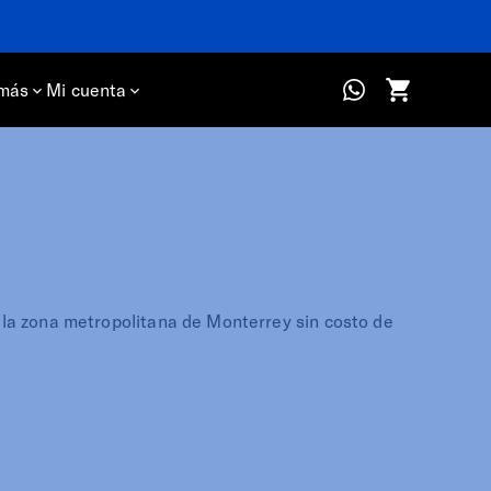
más
Mi cuenta
la zona metropolitana de Monterrey sin costo de