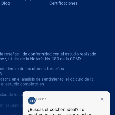
Blog
Certificaciones
de reseñas - de conformidad con el estudio realizado
hez, titular de la Notaría No. 180 de la CDMX,
s dentro de los últimos tres años.
V.
ana en el analisis de sentimiento, el cálculo de la
 el estudio completo en
cadas de los principales plataformas de comercio
Luuna
en las principales plataformas de comercio
¿Buscas el colchón ideal? Te
ayudamos a elegir y aprovechar