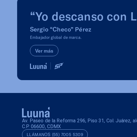
8113561982
“Yo descanso con 
Patio Lincoln
Centro Comercial Patio
Sergio “Checo” Pérez
Lincoln. Avenida ...
Embajador global de marca.
8110972849
Patio Centrika Monterrey
Ver más
Centro Comercial Gran
Patio Monterrey en...
8180775995
Av. Paseo de la Reforma 296, Piso 31, Col. Juárez, 
C.P. 06600, CDMX
LLÁMANOS (55) 7005 5309