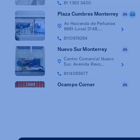
81 1363 3430
Plaza Cumbres Monterrey
Av Hacienda de Peñuelas
8681-Local 2148,...
8110974264
Nuevo Sur Monterrey
Centro Comercial Nuevo
Sur. Avenida Revo...
8114055577
Ocampo Corner
Centro Comercial Ocampo
Córner. Melchor ...
8110869425
Garza Sada
Avenida Eugenio Garza
Sada, No. 1205, Co...