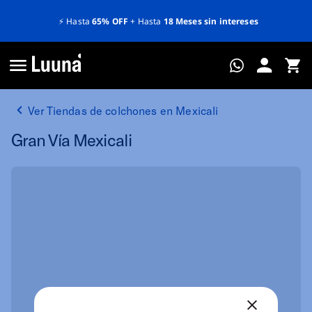
⚡️
Hasta
65% OFF
+ Hasta
18 Meses sin intereses
Ver Tiendas de colchones en Mexicali
Gran Vía Mexicali