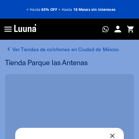
⚡️
Hasta
65% OFF
+ Hasta
18 Meses sin intereses
Ver Tiendas de colchones en Ciudad de México
Tienda Parque las Antenas