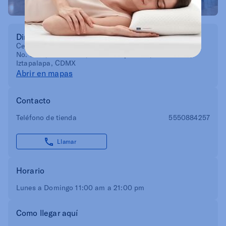
Dirección
Centro Comercial Parque Las Antenas. Anillo Periférico
No. 3278, Local L106, Col. La Esperanza, C.P. 09910,
Iztapalapa, CDMX
Abrir en mapas
Contacto
Teléfono de tienda
5550884257
Llamar
Horario
Lunes a Domingo 11:00 am a 21:00 pm
Como llegar aquí