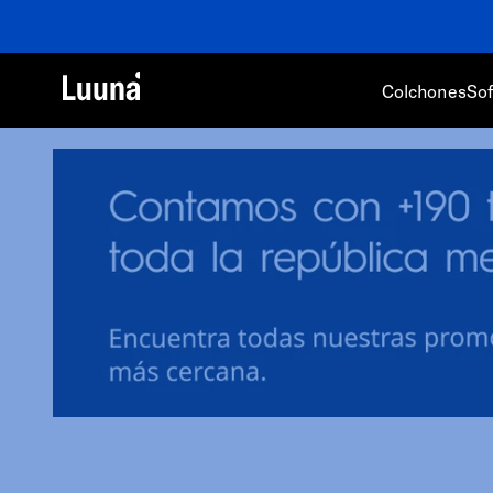
Colchones
So