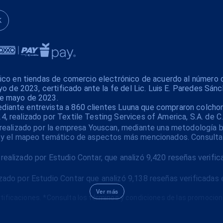
K
xico en tiendas de comercio electrónico de acuerdo al número 
yo de 2023, certificado ante la fe del Lic. Luis E. Paredes Sánc
de mayo de 2023.
iante entrevista a 860 clientes Luuna que compraron colchone
 realizado por Textile Testing Services of America, S.A. de C.
realizado por la empresa Youscan, mediante una metodología bas
es y el mapeo temático de aspectos más mencionados. Consulta
ealizado por Estudio Contar, que analizó 9,420 reseñas verifi
ado por Estudio Contar que analizó 9,138 reseñas verificadas 
Ver más
tificaciones. *Consulta los términos y condiciones de las promocio