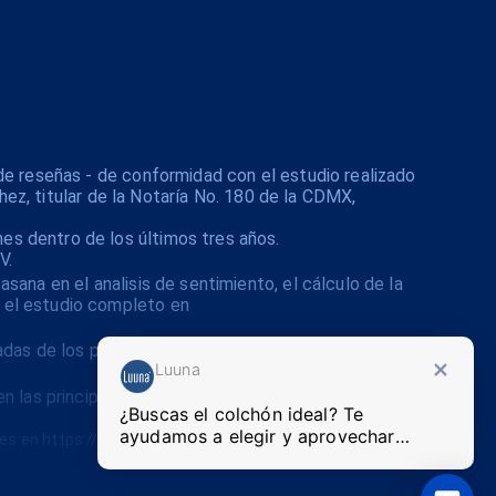
de reseñas - de conformidad con el estudio realizado
hez, titular de la Notaría No. 180 de la CDMX,
s dentro de los últimos tres años.
V.
ana en el analisis de sentimiento, el cálculo de la
 el estudio completo en
cadas de los principales plataformas de comercio
Luuna
en las principales plataformas de comercio
¿Buscas el colchón ideal? Te
ayudamos a elegir y aprovechar
nes en https://luuna.mx/tyc-promos.
promos