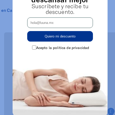
Suscríbete y recibe tu
s en Cabo San Lucas
Patio Los Cabos BCS
descuento.
Quiero mi descuento
Acepto la política de privacidad