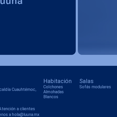
Habitación
Salas
Colchones
Sofás modulares
alcaldía Cuauhtémoc,
Almohadas
Blancos
tención a clientes
enos a hola@luuna.mx