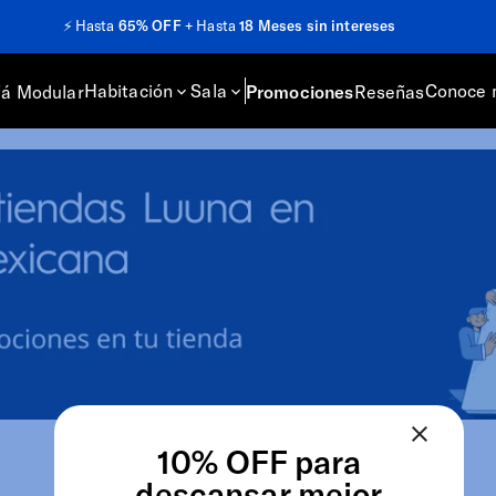
⚡️
Hasta
65% OFF
+ Hasta
18 Meses sin intereses
Habitación
Sala
Conoce 
fá Modular
Promociones
Reseñas
10% OFF para
descansar mejor