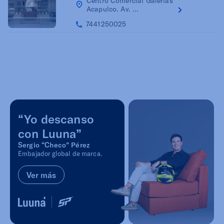
Centro Comercial Galerías
Acapulco. Av. ...
7441250025
“Yo descanso
con Luuna”
Sergio “Checo” Pérez
Embajador global de marca.
Ver más