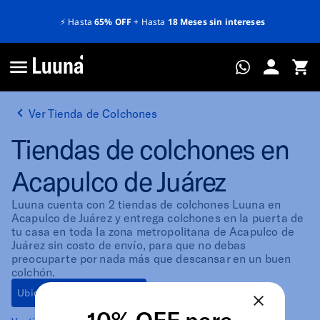
⚡️
Hasta
65% OFF
+ Hasta
18 Meses sin intereses
Ver Tienda de Colchones
Tiendas de colchones en
Acapulco de Juárez
Luuna cuenta con 2 tiendas de colchones Luuna en
Acapulco de Juárez y entrega colchones en la puerta de
tu casa en toda la zona metropolitana de Acapulco de
Juárez sin costo de envío, para que no debas
preocuparte por nada más que descansar en un buen
colchón.
Ubicar tienda cerca de mi
10% OFF para