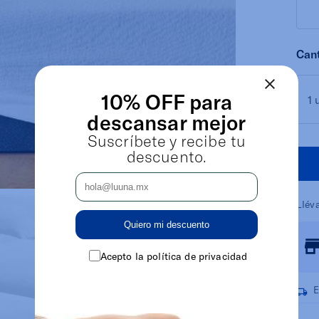
Can
10% OFF para
1 
descansar mejor
Suscríbete y recibe tu
descuento.
Llév
Quiero mi descuento
Acepto la política de privacidad
E