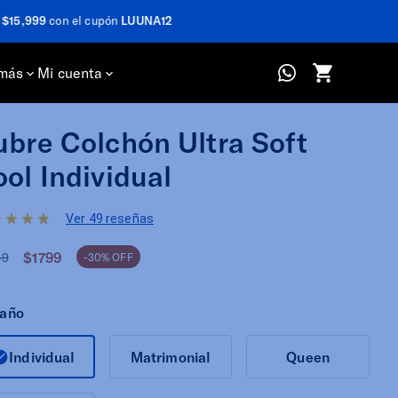
más
Mi cuenta
bre Colchón Ultra Soft
ol Individual
Ver 49 reseñas
$1799
69
-30% OFF
año
Individual
Matrimonial
Queen