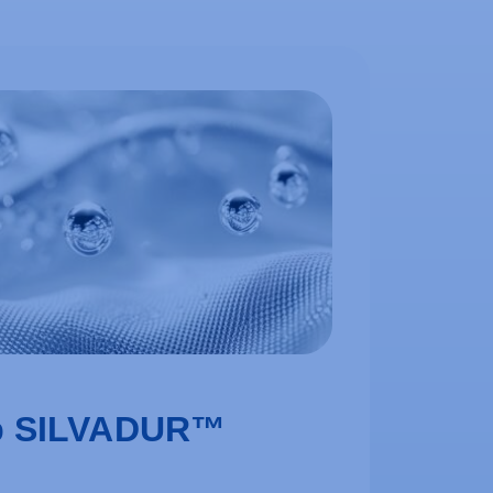
o
SILVADUR™