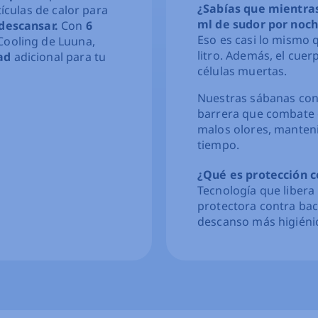
¿Sabías que mientra
tículas de calor para
ml de sudor por noc
 descansar.
Con
6
Eso es casi lo mismo 
Cooling de Luuna,
litro. Además, el cue
ad
adicional para tu
células muertas.
Nuestras sábanas con
barrera que combate e
malos olores, manteni
tiempo.
¿Qué es protección c
Tecnología que libera
protectora contra bac
descanso más higiéni