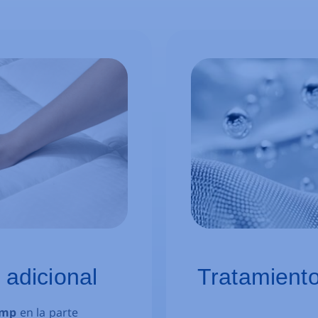
t
adicional
Tratamient
amp
en la parte