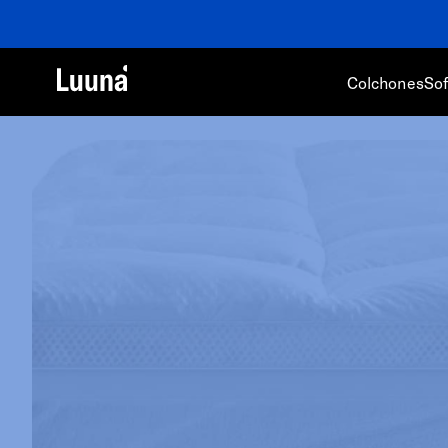
🏷️
1
Colchones
So