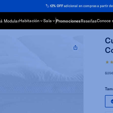
2% OFF
adicional en compras a partir de
$15,999
con el cupón
LUUNA12
Habitación
Sala
Conoce 
fá Modular
Promociones
Reseñas
Cu
Co
$25
Tam