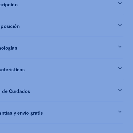
cripción
posición
nologías
cterísticas
a de Cuidados
ntías y envío gratis