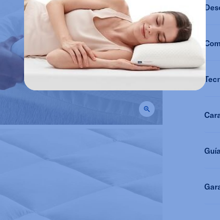
Des
Com
Tec
Cara
Guí
Gara