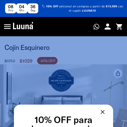
08
04
35
🏷️
10% OFF
adicional en compras a partir de
$10,999
con
Hrs
Min
Seg
el cupón
LUUNA10
Cojín Esquinero
$1029
$1713
-40% OFF
10% OFF para