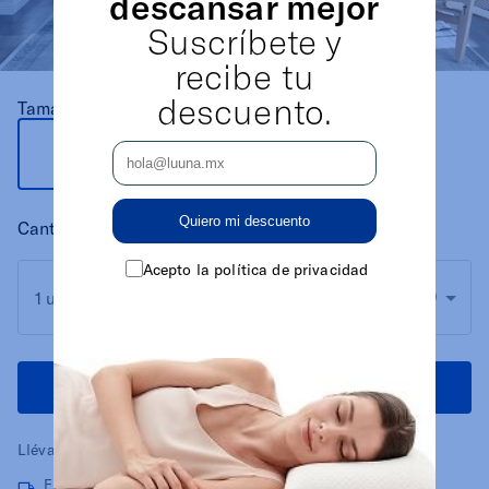
descansar mejor
Suscríbete y
recibe tu
descuento.
Tamaño
Único
25cm x 70cm
Quiero mi descuento
Cantidad
(Más compras, más descuento)
Acepto la política de privacidad
$1029
1 unidad
$1713
-40%
Agregar al carrito
Llévate tus productos
hasta 18 meses sin intereses*
Entrega rápida gratis. Recibe entre 1 a 5 días.