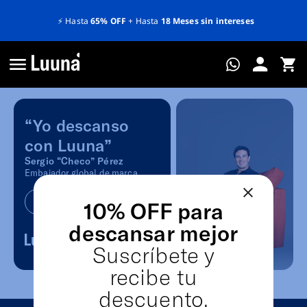
⚡️
Hasta
65% OFF
+ Hasta
18 Meses sin intereses
“Yo descanso
con Luuna”
Sergio “Checo” Pérez
Embajador global de marca.
Ver más
10% OFF para
descansar mejor
Suscríbete y
recibe tu
descuento.