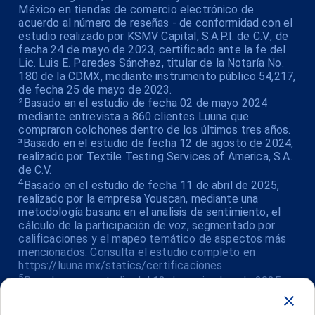
México en tiendas de comercio electrónico de
acuerdo al número de reseñas - de conformidad con el
estudio realizado por KSMV Capital, S.A.P.I. de C.V., de
fecha 24 de mayo de 2023, certificado ante la fe del
Lic. Luis E. Paredes Sánchez, titular de la Notaría No.
180 de la CDMX, mediante instrumento público 54,217,
de fecha 25 de mayo de 2023.
²Basado en el estudio de fecha 02 de mayo 2024
mediante entrevista a 860 clientes Luuna que
compraron colchones dentro de los últimos tres años.
³Basado en el estudio de fecha 12 de agosto de 2024,
realizado por Textile Testing Services of America, S.A.
de C.V.
4
Basado en el estudio de fecha 11 de abril de 2025,
realizado por la empresa Youscan, mediante una
metodología basana en el analisis de sentimiento, el
cálculo de la participación de voz, segmentado por
calificaciones y el mapeo temático de aspectos más
mencionados. Consulta el estudio completo en
https://luuna.mx/statics/certificaciones
5
Basado en un estudio del 13 de noviembre de 2025
realizado por Estudio Contar, que analizó 9,420 reseñas
verificadas de los principales plataformas de comercio