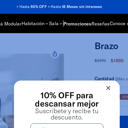
⚡️
Hasta
65% OFF
+ Hasta
18 Meses sin intereses
Habitación
Sala
Conoce 
fá Modular
Promociones
Reseñas
Brazo
$1669
$2570
Cantidad
(Más c
10% OFF para
1 unidad
-35
descansar mejor
Suscríbete y recibe tu
descuento.