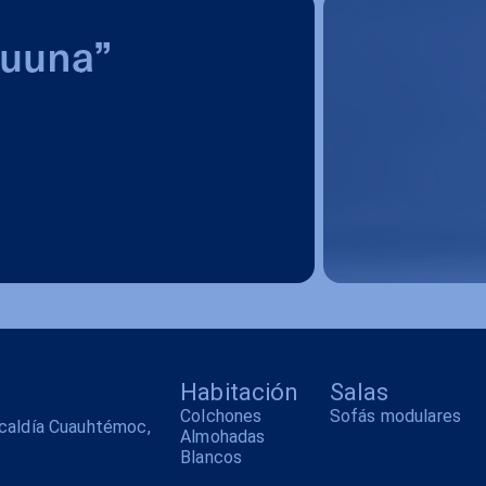
Luuna”
Habitación
Salas
Colchones
Sofás modulares
alcaldía Cuauhtémoc,
Almohadas
Blancos