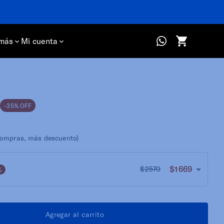
más
Mi cuenta
-35% OFF
ompras, más descuento)
$1669
$2570
%
Agregar al carrito