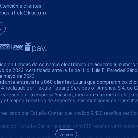
tención a clientes
enos a hola@luuna.mx
K
xico en tiendas de comercio electrónico de acuerdo al número 
yo de 2023, certificado ante la fe del Lic. Luis E. Paredes Sánc
de mayo de 2023.
iante entrevista a 860 clientes Luuna que compraron colchone
 realizado por Textile Testing Services of America, S.A. de C.
realizado por la empresa Youscan, mediante una metodología bas
es y el mapeo temático de aspectos más mencionados. Consulta
ealizado por Estudio Contar, que analizó 9,420 reseñas verifi
ado por Estudio Contar que analizó 9,138 reseñas verificadas 
Ver más