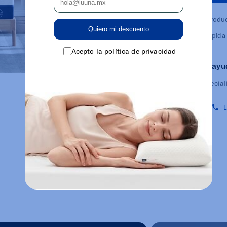
Llévate tus produ
Quiero mi descuento
Entrega rápida g
Acepto la política de privacidad
¿Necesitas ayu
Nuestros especial
L