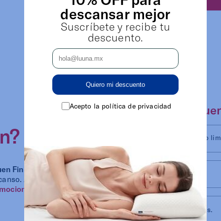
descansar mejor
Suscríbete y recibe tu
descuento.
Quiero mi descuento
Acepto la política de privacidad
Qué esperar del
Buen
in?
Descuentos por tiempo lim
en Fin
con
Meses sin intereses.
canso. Anticípate
mociones
actuales
Promociones bancarias.