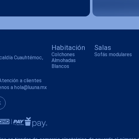
Habitación
Salas
Colchones
Sofás modulares
alcaldía Cuauhtémoc,
Almohadas
Blancos
tención a clientes
enos a hola@luuna.mx
K