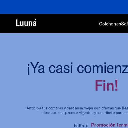
Colchones
So
¡Ya casi comienz
Fin!
Anticipa tus compras y descansa mejor con ofertas que ll
descubre las promos vigentes y suscríbete para e
Faltan: