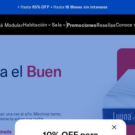
⚡️
Hasta
65% OFF
+ Hasta
18 Meses sin intereses
Habitación
Sala
Conoce 
fá Modular
Promociones
Reseñas
a el
Buen
egan
una
vez al año. Mientras tanto,
nterarte antes que nadie.
10% OFF para