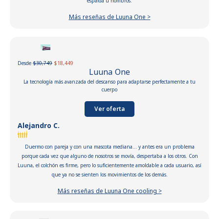
espalda u hombros.
Más reseñas de Luuna One >
Desde
$30,749
$18,449
Luuna One
La tecnología más avanzada del descanso para adaptarse perfectamente a tu
cuerpo
Ver oferta
Alejandro C.
Duermo con pareja y con una mascota mediana... y antes era un problema
porque cada vez que alguno de nosotros se movía, despertaba a los otros. Con
Luuna, el colchón es firme, pero lo suficientemente amoldable a cada usuario, así
que ya no se sienten los movimientos de los demás.
Más reseñas de Luuna One cooling >