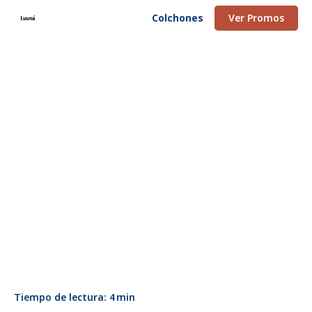
Colchones
Ver Promos
Tiempo de lectura:
4
min