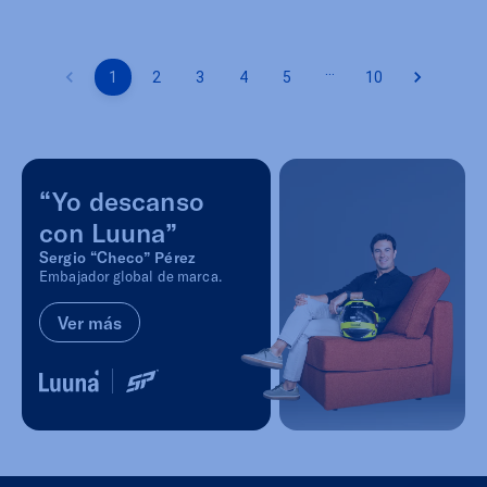
…
1
2
3
4
5
10
“Yo descanso
con Luuna”
Sergio “Checo” Pérez
Embajador global de marca.
Ver más