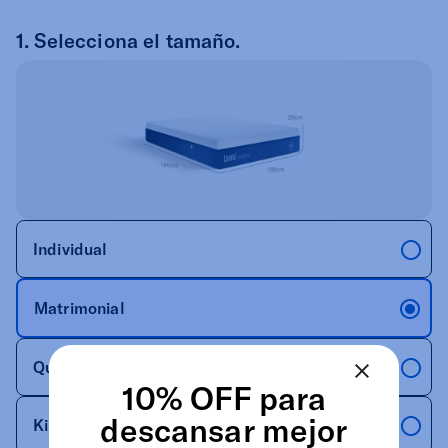
1.
Selecciona el tamaño.
Individual
Matrimonial
Queen
10% OFF para
descansar mejor
King