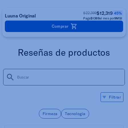
$12,319
$22,399
45%
Luuna Original
Paga
$1369
al mes por
9MSI
Comprar
Reseñas de productos
Filtrar
Firmeza
Tecnología