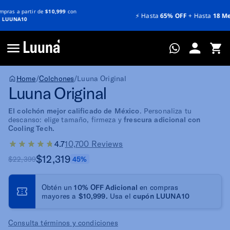
⚡️
Hasta
65% OFF
+ Hasta
18 Meses sin intereses
Home
/
Colchones
/
Luuna Original
Luuna Original
El colchón mejor calificado de México
. Personaliza tu
descanso: elige tamaño, firmeza y
frescura adicional con
Cooling Tech.
4.7
10,700 Reviews
$12,319
$22,399
45%
Obtén un
10% OFF Adicional
en compras
mayores a
$10,999.
Usa el
cupón LUUNA10
Consulta
términos y condiciones