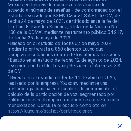
México en tiendas de comercio electrónico de
acuerdo al número de reseñas - de conformidad con el
estudio realizado por KSMV Capital, S.A.P.I. de C.V., de
fecha 24 de mayo de 2023, certificado ante la fe del
Lic. Luis E. Paredes Sánchez, titular de la Notaría No.
180 de la CDMX, mediante instrumento público 54,217,
de fecha 25 de mayo de 2023.
²Basado en el estudio de fecha 02 de mayo 2024
mediante entrevista a 860 clientes Luuna que
compraron colchones dentro de los últimos tres años.
³Basado en el estudio de fecha 12 de agosto de 2024,
realizado por Textile Testing Services of America, S.A.
de C.V.
4
Basado en el estudio de fecha 11 de abril de 2025,
realizado por la empresa Youscan, mediante una
metodología basana en el analisis de sentimiento, el
cálculo de la participación de voz, segmentado por
calificaciones y el mapeo temático de aspectos más
mencionados. Consulta el estudio completo en
https://luuna.mx/statics/certificaciones
5
Basado en un estudio del 13 de noviembre de 2025
realizado por Estudio Contar, que analizó 9,420 reseñas
verificadas de los principales plataformas de comercio